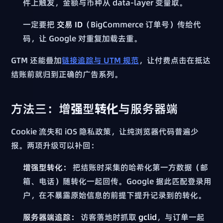
件上触发，金额与币种从 data-layer 变量取。
一定要把
交易 ID
（BigCommerce 订单号）传给代
码，让 Google 对重复加载去重。
GTM 还能叠加
链接追踪与 UTM 规范
，让付费点击在抵达
结账前就归到正确的广告系列。
方法三：增强型转化与服务器端
Cookie 流失和 iOS 隐私政策，让纯浏览器代码普遍少
报。两项升级可以补回：
增强型转化：
把结账时采集的哈希化第一方数据（邮
箱、电话）随转化一起回传。Google 据此匹配登录用
户，在不暴露原始信息的前提下提升记录到的转化。
服务器端追踪：
访客落地时抓取
gclid
，与订单一起