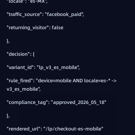
"locale": "es-MX",
"traffic_source": "facebook_paid",
"returning_visitor": false
},
"decision": {
"variant_id": "lp_v3_es_mobile",
"rule_fired": "device=mobile AND locale=es-* ->
v3_es_mobile",
"compliance_tag": "approved_2026_05_18"
},
"rendered_url": "/lp/checkout-es-mobile"