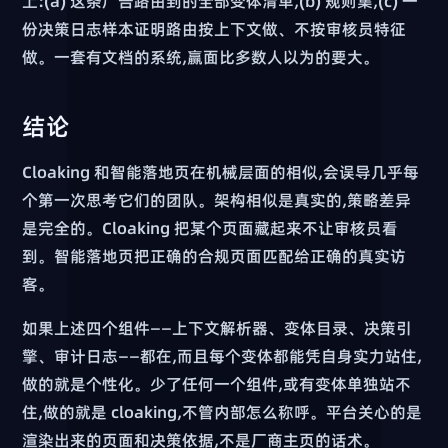
上:(a) 这条广告路由到的全部变体清单,(b) 规则集,(c) 一
份决策日志样本证明路由按上下文做、不按审核员特征
做。一套有文档的系统,赢面比多数人以为的要大。
结论
Cloaking 和智能落地页在机械层面的相似,会误导几乎每
个第一次思考它们的团队。架构相似是真实的,策略差异
是完全的。Cloaking 把某个页面藏起来不让审核员看
到。智能落地页把正确的合规页面匹配给正确的真实访
客。
如果上述四个组件——上下文解析器、变体目录、决策引
擎、审计日志——都在,而且每个变体都能凭自身实力站住,
做的就是个性化。少了任何一个组件,或有变体单独站不
住,做的就是 cloaking,不管内部怎么称呼。平台关心的是
渲染出来的页面和决策依据,不是厂商主页的话术。