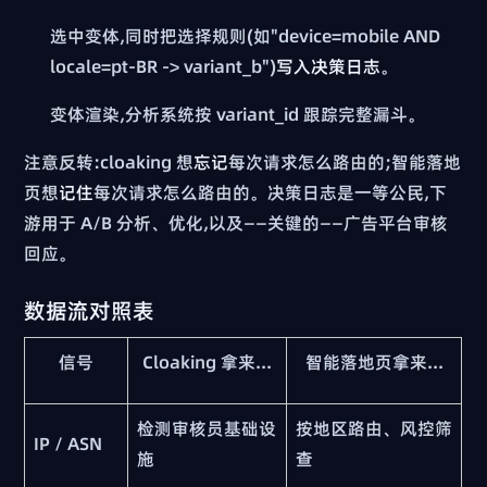
选中变体,同时把选择规则(如"device=mobile AND
locale=pt-BR -> variant_b")
写入决策日志
。
变体渲染,分析系统按 variant_id 跟踪完整漏斗。
注意反转:cloaking 想
忘记
每次请求怎么路由的;智能落地
页想
记住
每次请求怎么路由的。决策日志是一等公民,下
游用于 A/B 分析、优化,以及——关键的——广告平台审核
回应。
数据流对照表
信号
Cloaking 拿来...
智能落地页拿来...
检测审核员基础设
按地区路由、风控筛
IP / ASN
施
查