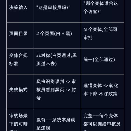
"哪个变体适合这
决策输入
"这是审核员吗?"
个访客?"
N 个变体,全部可
页面目录
2 个页面(白 + 黑)
审批
变体合规
非对称(白页通过,黑
统一(全部通过)
标准
页过不去)
爬虫识别误判 -> 审
选错变体 -> 转化
失败模式
核员看到黑页 -> 封
率下降,不踩政策
号
审核场景
完整——每个变体
没有——系统本身就
下的可辩
都可以摊给审核员
是违规