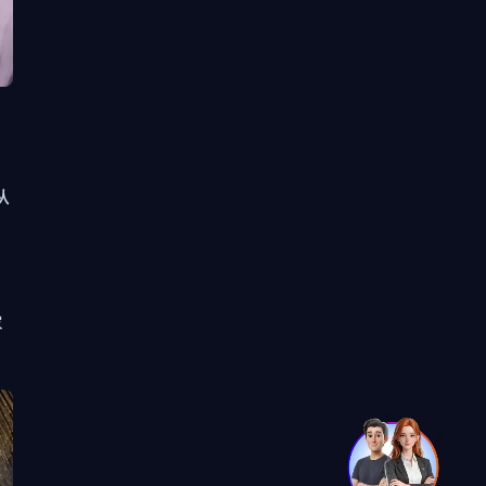
从
。
家