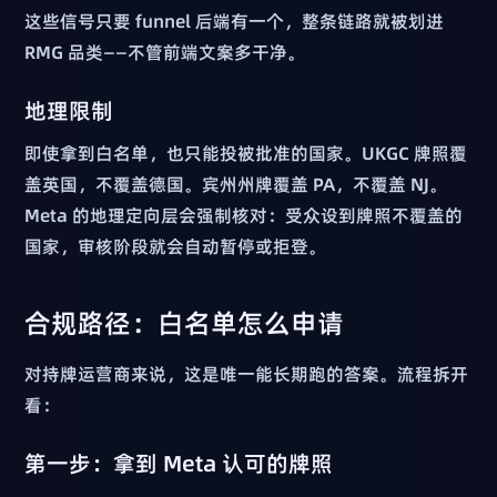
这些信号只要 funnel 后端有一个，整条链路就被划进
RMG 品类——不管前端文案多干净。
地理限制
即使拿到白名单，也只能投被批准的国家。UKGC 牌照覆
盖英国，不覆盖德国。宾州州牌覆盖 PA，不覆盖 NJ。
Meta 的地理定向层会强制核对：受众设到牌照不覆盖的
国家，审核阶段就会自动暂停或拒登。
合规路径：白名单怎么申请
对持牌运营商来说，这是唯一能长期跑的答案。流程拆开
看：
第一步：拿到 Meta 认可的牌照