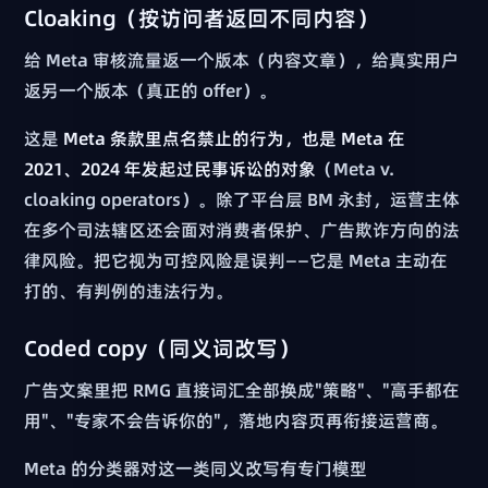
Cloaking（按访问者返回不同内容）
给 Meta 审核流量返一个版本（内容文章），给真实用户
返另一个版本（真正的 offer）。
这是
Meta 条款里点名禁止的行为，也是 Meta 在
2021、2024 年发起过民事诉讼的对象
（Meta v.
cloaking operators）。除了平台层 BM 永封，运营主体
在多个司法辖区还会面对消费者保护、广告欺诈方向的法
律风险。把它视为可控风险是误判——它是 Meta 主动在
打的、有判例的违法行为。
Coded copy（同义词改写）
广告文案里把 RMG 直接词汇全部换成"策略"、"高手都在
用"、"专家不会告诉你的"，落地内容页再衔接运营商。
Meta 的分类器对这一类同义改写有专门模型