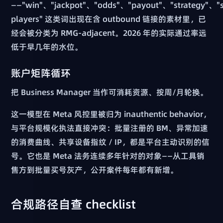
——"win"、"jackpot"、"odds"、"payout"、"strategy"、"s
players" 这类词出现在含 outbound 链接的素材里，已
经会被分类为 RMG-adjacent。2026 年的实际通过率远
低于早几年的水位。
账户矩阵循环
把 Business Manager 当作可消耗资源、按周/月轮换。
这一模型在 Meta 风控里被归为 inauthentic behavior，
与平台规模化执法直接冲突：批量注册的 BM、异常加速
的消费曲线、共享设备指纹 / IP，都是平台主动识别的信
号。它也是 Meta 法务连续多年针对的对象——从工具销
售方到批量买号灰产，公开案件每年都有新增。
合规路径自查 checklist