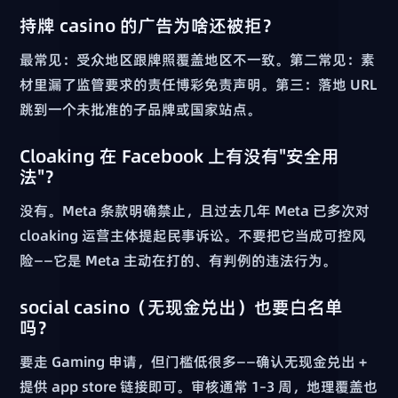
持牌 casino 的广告为啥还被拒？
最常见：受众地区跟牌照覆盖地区不一致。第二常见：素
材里漏了监管要求的责任博彩免责声明。第三：落地 URL
跳到一个未批准的子品牌或国家站点。
Cloaking 在 Facebook 上有没有"安全用
法"？
没有。Meta 条款明确禁止，且过去几年 Meta 已多次对
cloaking 运营主体提起民事诉讼。不要把它当成可控风
险——它是 Meta 主动在打的、有判例的违法行为。
social casino（无现金兑出）也要白名单
吗？
要走 Gaming 申请，但门槛低很多——确认无现金兑出 +
提供 app store 链接即可。审核通常 1–3 周，地理覆盖也