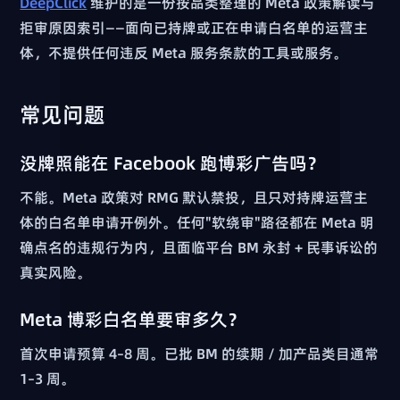
DeepClick
维护的是一份按品类整理的 Meta 政策解读与
拒审原因索引——面向已持牌或正在申请白名单的运营主
体，不提供任何违反 Meta 服务条款的工具或服务。
常见问题
没牌照能在 Facebook 跑博彩广告吗？
不能。Meta 政策对 RMG 默认禁投，且只对持牌运营主
体的白名单申请开例外。任何"软绕审"路径都在 Meta 明
确点名的违规行为内，且面临平台 BM 永封 + 民事诉讼的
真实风险。
Meta 博彩白名单要审多久？
首次申请预算 4–8 周。已批 BM 的续期 / 加产品类目通常
1–3 周。