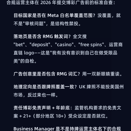
合规运营主体在 2026 年提交博彩广告前的标准自查：
目标国家是否在 Meta 白名单覆盖范围
？没覆盖，就
不是"审核问题"，是结构性禁投。
落地页是否含 RMG 触发词
？全文搜
"bet"、"deposit"、"casino"、"free spins"、运营商
直链 logo——这是"我有没有意识到自己在做受限品
类"的自检。
广告创意里是否包含 RMG 词汇
？用一双新眼睛重读。
地理定向是否跟牌照覆盖一致
？UK 牌照不能投美国州
市场，反过来也一样。
责任博彩免责声明 + 年龄底
：监管机构要求的免责文
案 + 21+（部分地区 18+）受众设定是否就位。
Business Manager 是不是持牌运营主体名下的合规