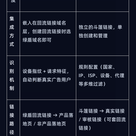
集
嵌入在回流链接域名
成
独立的斗篷链接，单
层，创建回流链接时选
方
独创建和管理
绿盾域名即可
式
识
规则配置（国家、
别
设备指纹 + 请求特征，
IP、ISP、设备、代理
机
自动判断真实广告用户
等多维过滤）
制
链
斗篷链接 → 真实链接
接
绿盾回流链接 → 产品落
/ 审核链接（可套回流
路
地页 / 非产品落地页
链接）
径