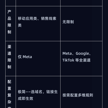
产
品
移动应用类、销售线索
无限制
限
类
制
渠
道
Meta、Google、
仅 Meta
限
TikTok 等全渠道
制
配
置
极简——选域名，链接生
复
按需配置多维规则
成即生效
杂