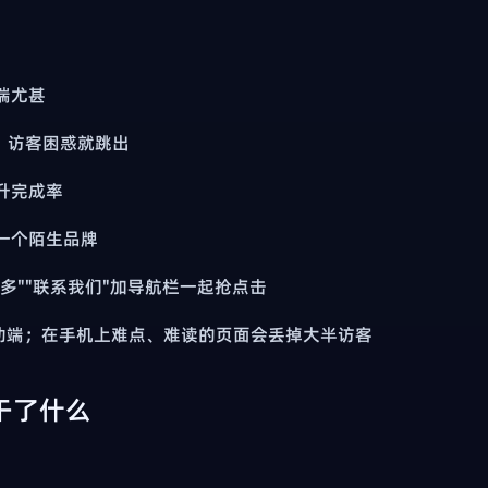
：
端尤甚
Y，访客困惑就跳出
升完成率
一个陌生品牌
解更多""联系我们"加导航栏一起抢点击
是移动端；在手机上难点、难读的页面会丢掉大半访客
干了什么