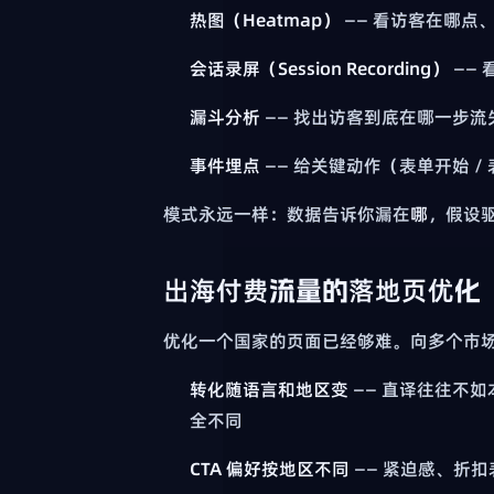
热图（Heatmap）
—— 看访客在哪点
会话录屏（Session Recording）
——
漏斗分析
—— 找出访客到底在哪一步流
事件埋点
—— 给关键动作（表单开始 /
模式永远一样：数据告诉你漏在
哪
，假设
出海付费流量的落地页优化
优化一个国家的页面已经够难。向多个市场
转化随语言和地区变
—— 直译往往不如
全不同
CTA 偏好按地区不同
—— 紧迫感、折