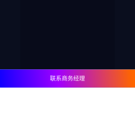
联系商务经理
© 2009, DeepClick Limited.
Email:
contact@deepclick.com