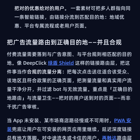
把对的优惠给对的用户。
一套素材可把多人群指向同
一条智能链接，由链接分流到匹配目的地：地域优
惠、平台专属流程或老用户页面。
把广告流量路由到正确目的地——并且合规
付费流量需要落到与广告意图、与平台规则相匹配的目的
地。像 DeepClick
绿盾 Shield
这样的链接路由层，把这
件事当作
合规的流量分离
：把每次点击送往适合该受众、
该地区且符合政策的正确页面，把测量流量和真实用户流
量干净分开，并过滤 bot 与无效流量。重点是「正确目的
地路由」与流量卫生——把对的用户送到对的页面——而非
干扰广告审核。
当 App 未安装、某市场商店路径慢或不可用时，
PWA 安
装
兜底让用户在可安装的网页应用里继续，延迟深度链接
总有地方落脚。对中途流失或卡住的用户，
再触达
路由层