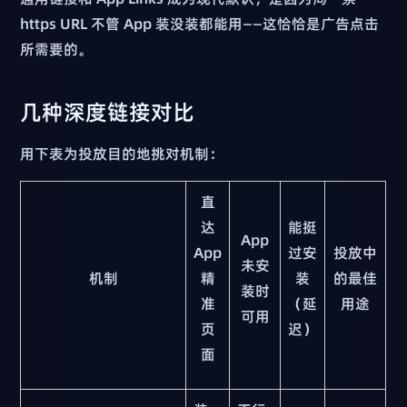
https URL 不管 App 装没装都能用——这恰恰是广告点击
所需要的。
几种深度链接对比
用下表为投放目的地挑对机制：
直
达
能挺
App
App
过安
投放中
未安
机制
精
装
的最佳
装时
准
（延
用途
可用
页
迟）
面