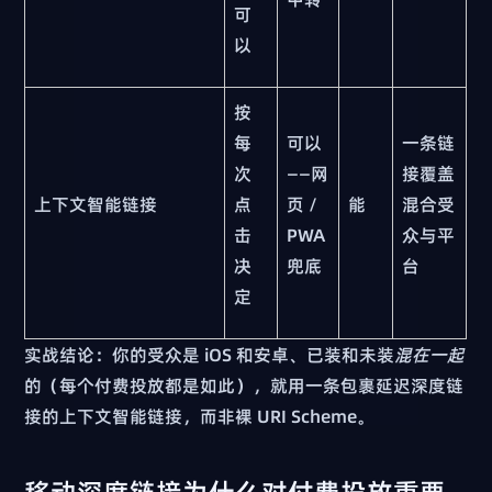
可
以
按
每
可以
一条链
次
——网
接覆盖
上下文智能链接
点
页 /
能
混合受
击
PWA
众与平
决
兜底
台
定
实战结论：你的受众是 iOS 和安卓、已装和未装
混在一起
的（每个付费投放都是如此），就用一条包裹延迟深度链
接的上下文智能链接，而非裸 URI Scheme。