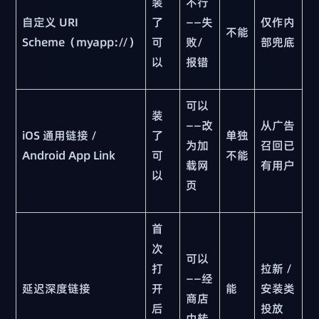
装
不行
自定义 URI
了
——失
仅作内
不能
Scheme（myapp://）
可
败/
部兜底
以
报错
可以
装
——改
从广告
iOS 通用链接 /
了
单独
为加
召回已
Android App Link
可
不能
载网
有用户
以
页
首
次
可以
打
拉新 /
——经
延迟深度链接
开
能
安装类
商店
后
投放
中转