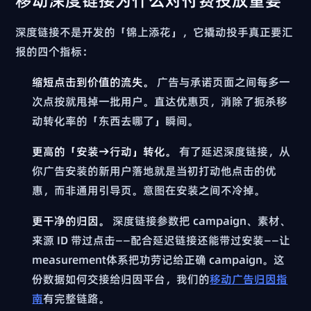
移动深度链接为什么对付费投放重要
深度链接不是开发的「锦上添花」，它撬动投手真正要汇
报的四个指标：
缩短点击到价值的流失。
广告与承诺页面之间每多一
次点按就甩掉一批用户。直达优惠页，消除了扼杀移
动转化率的「东西去哪了」瞬间。
更高的「安装→行动」转化。
有了延迟深度链接，从
你广告安装的新用户落地就是当初打动他点击的优
惠，而非通用引导页。意图在安装之间不冷掉。
更干净的归因。
深度链接参数把 campaign、素材、
来源 ID 带过点击——配合延迟链接还能带过安装——让
measurement体系把功劳记给正确 campaign。这
份数据如何交接给归因平台，我们的
移动广告归因指
南
有完整链路。