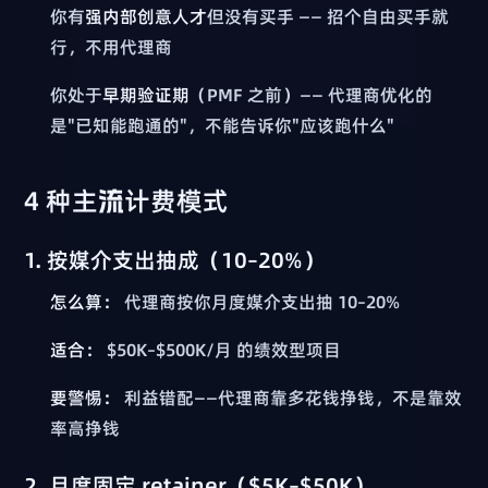
你有
强内部创意人才
但没有买手 —— 招个自由买手就
行，不用代理商
你处于
早期验证期
（PMF 之前）—— 代理商优化的
是"已知能跑通的"，不能告诉你"应该跑什么"
4 种主流计费模式
1. 按媒介支出抽成（10–20%）
怎么算：
代理商按你月度媒介支出抽 10–20%
适合：
$50K–$500K/月 的绩效型项目
要警惕：
利益错配——代理商靠多花钱挣钱，不是靠效
率高挣钱
2. 月度固定 retainer（$5K–$50K）