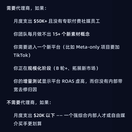
需要
代理商，如果：
月度支出
$50K+
且没有专职付费社媒员工
你团队每月做不出
15+ 个新素材概念
你需要进入一个新平台（比如 Meta-only 项目要加
TikTok）
你正在
规模化阶段
（B 轮+、拓展新市场）
你的
增量测试
显示平台 ROAS 虚高，而你没有内部带
宽去修归因
不需要
代理商，如果：
月度支出
$20K 以下
—— 一个强综合内部人才或自由媒
介买手更划算