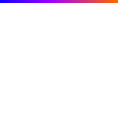
© 2009, DeepClick Limited.
Email:
contact@deepclick.com
九龙旺角弥敦道625号雅兰中心办公楼二期15楼1508
室
回流功能
行业方案