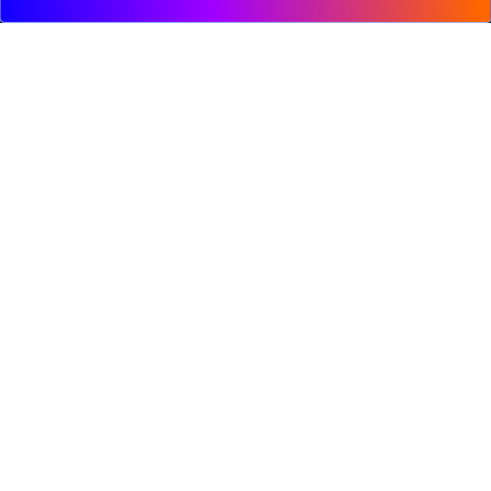
© 2009, DeepClick Limited.
Email:
contact@deepclick.com
九龙旺角弥敦道625号雅兰中心办公楼二期15楼1508
室
回流功能
行业方案