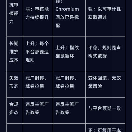
弱；
抗审
弱；审核能
Chromium
强；以可审计性
核能
力持续提升
回放已是标
获取通过
力
配
长期
上升；每个
上升；指纹
平稳；规则是声
维护
平台都要追
猫鼠循环
明式数据
成本
规则
失效
账户封停、
账户封停、
变体回滚、无政
形态
域名拉黑
域名拉黑
策风险
合规
违反主流广
违反主流广
与平台预期一致
姿态
告政策
告政策
正；可复用于本