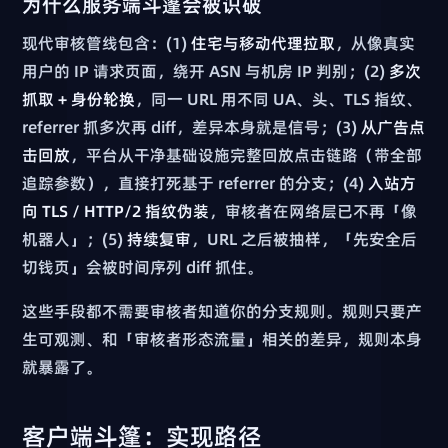
为什么服务端斗篷会被识破
现代审核管线包含：(1)
住宅与移动代理拉取
，从像真实
用户的 IP 请求页面，绕开 ASN 与机房 IP 判别；(2)
多次
抓取 + 身份轮换
，同一 URL 用不同 UA、头、TLS 指纹、
referrer 抓多次再 diff，差异本身就是信号；(3)
从广告点
击回放
，平台从干净基础设施完整回放点击链路（带全部
追踪参数），直接打死基于 referrer 的分支；(4)
入站方
向 TLS / HTTP/2 指纹伪装
，审核者在网络层已不再「像
机器人」；(5)
持续复审
，URL 之后被抽样，「先安全后
切钱页」会被时间序列 diff 抓住。
这些手段都不需要审核者知道你的分支规则。规则只要产
生可观测、和「审核者形态流量」相关的差异，规则本身
就暴露了。
客户端斗篷：实现路径