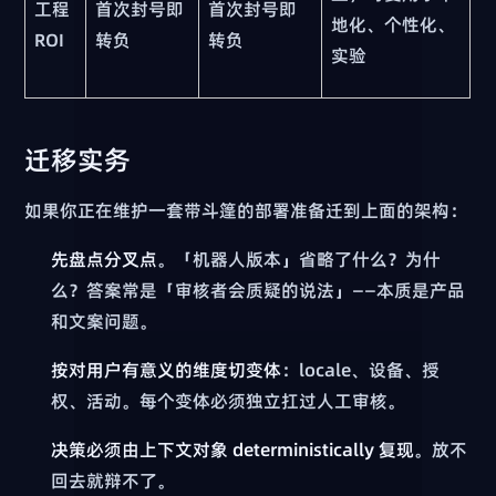
工程
首次封号即
首次封号即
地化、个性化、
ROI
转负
转负
实验
迁移实务
如果你正在维护一套带斗篷的部署准备迁到上面的架构：
先盘点分叉点
。「机器人版本」省略了什么？为什
么？答案常是「审核者会质疑的说法」——本质是产品
和文案问题。
按对用户有意义的维度切变体
：locale、设备、授
权、活动。每个变体必须独立扛过人工审核。
决策必须由上下文对象 deterministically 复现
。放不
回去就辩不了。