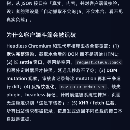
树，从 JSON 接口拉「真实」内容，并对客户端做校验。
设计者的预设是「自动抓取不会跑 JS、不会水合、看不见
真实负载」。
为什么客户端斗篷会被识破
Headless Chromium 和现代审核爬虫栈全部覆盖：(1)
默认完整渲染
，截取水合后的 DOM 而不是初始 HTML；
(2)
长 settle 窗口
，等网络空闲、
requestIdleCallback
和额外定时器后才快照，延迟几秒救不了你；(3)
DOM
mutation 观察
，审核者记录每次 mutation 再和干净运
行 diff；(4)
反指纹强化
，
、缺失
navigator.webdriver
plugin、headless 标记、计时痕迹被系统性抹掉，页面
无法稳定识别「这是审核者」；(5)
XHR / fetch 拦截
，
所有出站请求都被记录，按启发式返回不同负载的接口本
身就是证据。