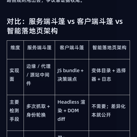
对比：服务端斗篷 vs 客户端斗篷 vs
智能落地页架构
维度
服务端斗篷
客户端斗篷
智能落地页架构
边缘 / 代理
实现
JS bundle +
变体目录 + 选择
/ 源站中间
面
决策端点
器 + 日志
件
主要
Headless 渲
多次抓取 +
不需要；差异化
检测
染 + DOM
身份轮换
本就公开
手段
diff