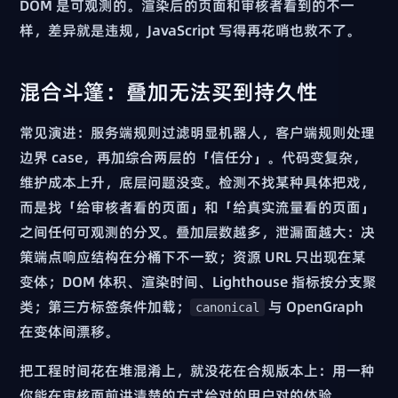
DOM 是可观测的。渲染后的页面和审核者看到的不一
样，差异就是违规，JavaScript 写得再花哨也救不了。
混合斗篷：叠加无法买到持久性
常见演进：服务端规则过滤明显机器人，客户端规则处理
边界 case，再加综合两层的「信任分」。代码变复杂，
维护成本上升，底层问题没变。检测不找某种具体把戏，
而是找「给审核者看的页面」和「给真实流量看的页面」
之间任何可观测的分叉。叠加层数越多，泄漏面越大：决
策端点响应结构在分桶下不一致；资源 URL 只出现在某
变体；DOM 体积、渲染时间、Lighthouse 指标按分支聚
类；第三方标签条件加载；
与 OpenGraph
canonical
在变体间漂移。
把工程时间花在堆混淆上，就没花在合规版本上：用一种
你能在审核面前讲清楚的方式给对的用户对的体验。