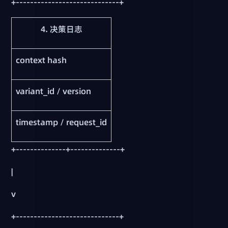
+-----------------------------+
4. 决策日志
context hash
variant_id / version
timestamp / request_id
+--------------+--------------+
|
v
+-----------------------------+