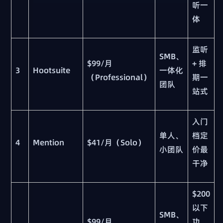
听一
体
监听
SMB、
$99/月
+ 排
3
Hootsuite
一体化
（Professional）
期一
团队
站式
入门
单人、
档定
4
Mention
$41/月（Solo）
小团队
价最
干净
$200
以下
SMB、
$99/月
功