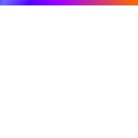
© 2009, DeepClick Limited.
Email:
contact@deepclick.com
九龙旺角弥敦道625号雅兰中心办公楼二期15楼1508
室
回流功能
行业方案