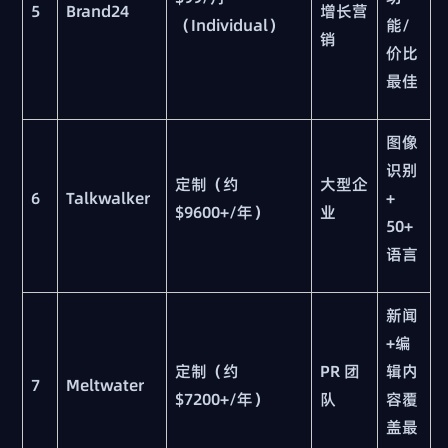
5
Brand24
增长营
（Individual）
能/
销
价比
最佳
图像
识别
定制（约
大型企
6
Talkwalker
+
$9600+/年）
业
50+
语言
新闻
+编
定制（约
PR 团
辑内
7
Meltwater
$7200+/年）
队
容覆
盖最