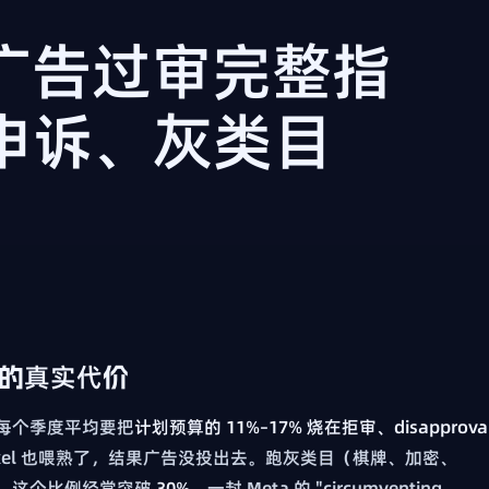
k 广告过审完整指
申诉、灰类目
上的真实代价
投手，每个季度平均要把
计划预算的 11%–17% 烧在拒审、disapprova
xel 也喂熟了，结果广告没投出去。跑灰类目（棋牌、加密、
）的，这个比例经常突破
30%
。一封 Meta 的 "circumventing