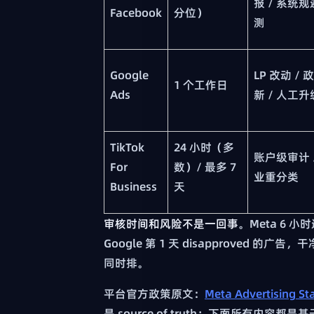
报 / 系统
Facebook
分位）
测
Google
LP 改动 / 
1 个工作日
Ads
新 / 人工升
TikTok
24 小时（多
账户级审计 
For
数）/ 最多 7
业重分类
Business
天
审核时间和风险不是一回事
。Meta 6 小
Google 第 1 天 disapproved 
同时排。
平台官方政策原文：
Meta Advertising St
是 source of truth；下面所有内容