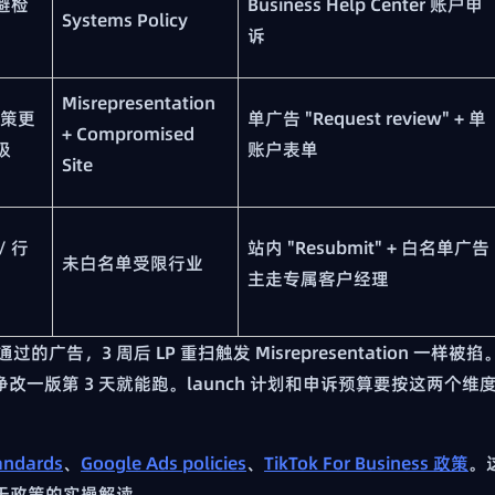
规避检
Business Help Center 账户申
Systems Policy
诉
Misrepresentation
政策更
单广告 "Request review" + 单
+ Compromised
级
账户表单
Site
/ 行
站内 "Resubmit" + 白名单广告
未白名单受限行业
主走专属客户经理
时通过的广告，3 周后 LP 重扫触发 Misrepresentation 一样被掐
的广告，干净改一版第 3 天就能跑。launch 计划和申诉预算要按这两个维
andards
、
Google Ads policies
、
TikTok For Business 政策
。
都是基于政策的实操解读。