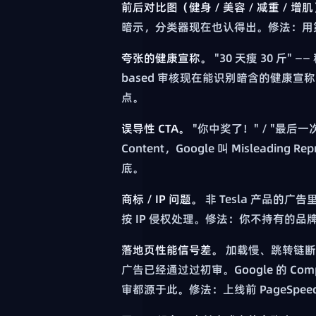
前后对比图（健身 / 美容 / 减重 / 增
暗示，分类器现在也认得出。修法：用
夸张的健康宣称。
"30 天瘦 30 斤"
based 审核现在能识别暗含的健康宣
点。
误导性 CTA。
"你中奖了！" / "最后一次
Content，Google 叫 Misleading
底。
商标 / IP 问题。
非 Tesla 产品的广
按 IP 侵权处理。修法：你不持有的
落地页性能信号差。
加载慢、跳转链断、域
广告已经通过过初审。Google 的 Compromis
审都源于此。修法：上线前 PageSpeed In