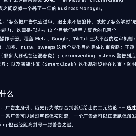
间废掉一个养了一年的 Business Manager。
说，"怎么把广告快速过审、跑出来不被掐掉、被封了怎么解封"
的能力。这篇是把过去 12 个月我们经手 / 复盘的几百个
成一份操作手册。覆盖 Meta、Google、TikTok 三大平台的过审机制
加密、nutra、sweeps 这四个灰类目的具体过审套路；干净
规边界（很多人到现在还混着说）；circumventing systems 警告到底
以及智能斗篷（Smart Cloak）这类基础设施在过审 / 防
审什么
页、广告主身份、历史行为做综合判断后给出的二元结论 ——
通过
：一条广告可以通过审核但被限流；一个广告组可以正常跑但触
nding 但已经距离封号一封警告之遥。