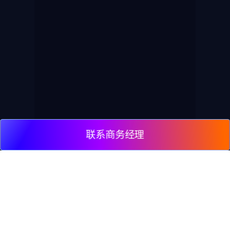
联系商务经理
© 2009, DeepClick Limited.
Email:
contact@deepclick.com