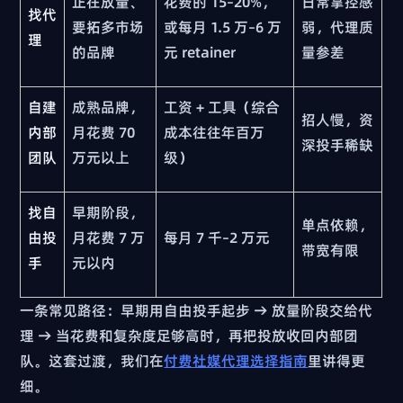
正在放量、
花费的 15–20%，
日常掌控感
找代
要拓多市场
或每月 1.5 万–6 万
弱，代理质
理
的品牌
元 retainer
量参差
自建
成熟品牌，
工资 + 工具（综合
招人慢，资
内部
月花费 70
成本往往年百万
深投手稀缺
团队
万元以上
级）
找自
早期阶段，
单点依赖，
由投
月花费 7 万
每月 7 千–2 万元
带宽有限
手
元以内
一条常见路径：早期用自由投手起步 → 放量阶段交给代
理 → 当花费和复杂度足够高时，再把投放收回内部团
队。这套过渡，我们在
付费社媒代理选择指南
里讲得更
细。