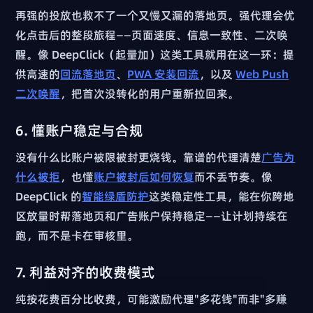
再强的投放也救不了一个又慢又漏的落地页。强代理会优
化点击后的整段旅程——页面速度、信息一致性、二次唤
醒。像 DeepClick（起量加）这类工具就用在这一环：提
供高速的
回流落地页
、
PWA 安装回流
，以及
Web Push
二次唤醒
，把首次没转化的用户重新拉回来。
6. 懂账户稳定与合规
没有什么比账户被限被封更烧钱。靠谱的代理清楚
广告为
什么被拒
，也懂
账户被封后如何恢复
而不丢节奏。像
DeepClick 的
智能绿盾防护
这类稳定性工具，能在你跨地
区放量时帮落地页和广告账户保持稳定——让计划持续在
跑，而不是卡在审核里。
7. 利益对齐的收费模式
纯按花费百分比收费，可能激励代理"多花钱"而非"多赚